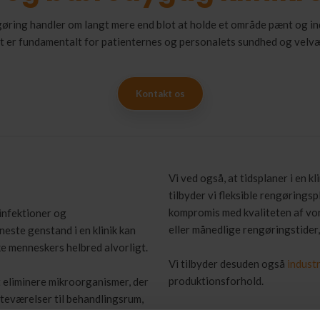
gøring handler om langt mere end blot at holde et område pænt og i
t er fundamentalt for patienternes og personalets sundhed og velvæ
Kontakt os
Vi ved også, at tidsplaner i en k
tilbyder vi fleksible rengøringsp
kompromis med kvaliteten af vor
f infektioner og
eller månedlige rengøringstider, 
este genstand i en klinik kan
rke menneskers helbred alvorligt.
Vi tilbyder desuden også
indust
produktionsforhold.
 at eliminere mikroorganismer, der
venteværelser til behandlingsrum,
å klinikrengøring i det