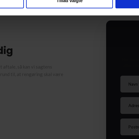
Tillad valgte
dig
Har du sp
allered
t aftale, så kan vi sagtens
grund til, at rengøring skal være