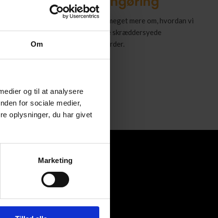
rofessionel klinikrengøring
tende tilbud og lad os fortælle dig meget mere om, hvordan vi
daglige drift. Vi står klar til at skabe skræddersyede
er dine behov og sikkerhedsstandarder.
Om
 medier og til at analysere
nden for sociale medier,
e oplysninger, du har givet
Marketing