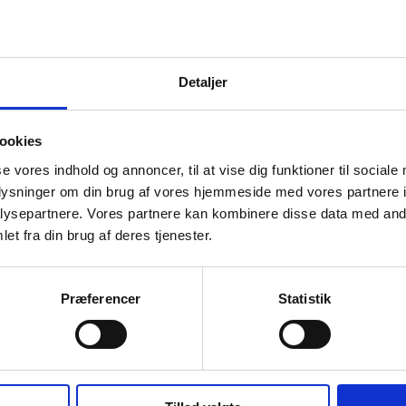
Kontakt os for p
mt resten af Nordfyn.
Kontakt os i dag for et uforplig
kan gøre en forskel i din kliniks 
ring
rengøringsløsninger, der opfyld
Detaljer
 løsninger, der tager højde for
smidler og følger strenge
ookies
bakterier og snavs.
se vores indhold og annoncer, til at vise dig funktioner til sociale
oplysninger om din brug af vores hjemmeside med vores partnere i
ysepartnere. Vores partnere kan kombinere disse data med andr
et fra din brug af deres tjenester.
Præferencer
Statistik