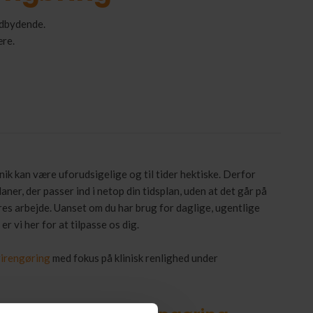
ndbydende.
re.​
linik kan være uforudsigelige og til tider hektiske. Derfor
laner, der passer ind i netop din tidsplan, uden at det går på
es arbejde. Uanset om du har brug for daglige, ugentlige
er vi her for at tilpasse os dig.
rirengøring
med fokus på klinisk renlighed under