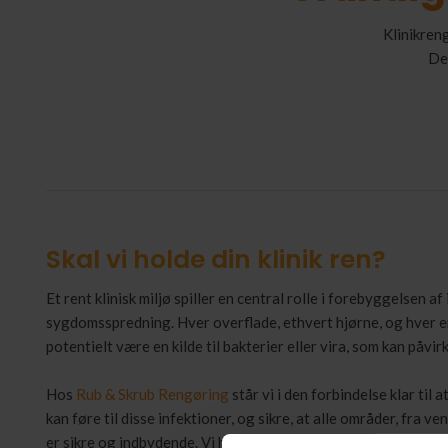
Klinikren
​De
Skal vi holde din klinik ren?
Et rent klinisk miljø spiller en central rolle i forebyggelsen a
sygdomsspredning. Hver overflade, ethvert hjørne, og hver en
potentielt være en kilde til bakterier eller vira, som kan påvi
Hos
Rub & Skrub Rengøring
står vi i den forbindelse klar til
kan føre til disse infektioner, og sikre, at alle områder, fra 
er sikre og indbydende. Vi har base i Odense, men tilbyder ogs