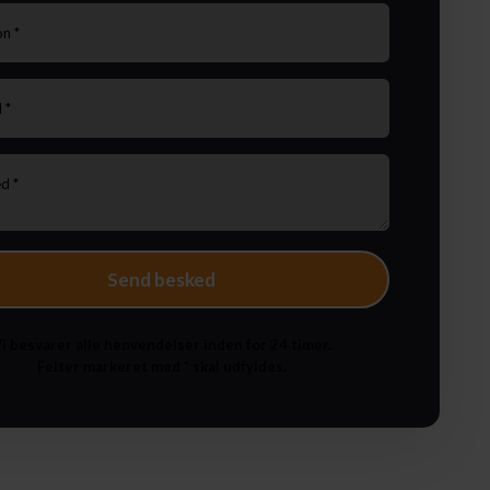
i besvarer alle henvendelser inden for 24 timer.
Felter markeret med * skal udfyldes.​