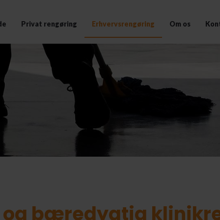
de
Privat rengøring
Erhvervsrengøring
Om os
Kon
 og bæredygtig klinikr