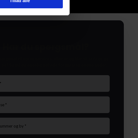
Tillad alle
Har du spørgsmål?
ørgsmål til vores services, eller er du klar til at få os ud
e nu? Så må du endelig udfylde formularen neden under.