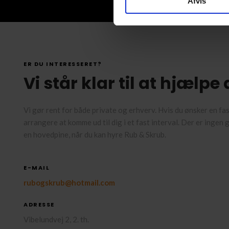
Afvis
ER DU INTERESSERET?
Vi står klar til at hjælpe 
​Vi gør rent for både private og erhverv. Hvis du ønsker en fas
arrangere at komme ud til dig i et fast interval. Der er ingen 
en hovedpine, når du kan hyre Rub & Skrub.
E-MAIL
rubogskrub@hotmail.com
ADRESSE
Vibelundvej 2, 2. th.