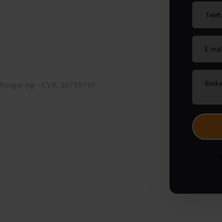
 Rengøring – CVR: 38789759
V