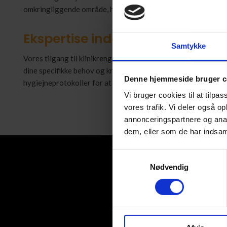
omkringliggende område, herunder Otterup og Kerteminde sa
Ekspertise inden for klinikrengø
Samtykke
Vores tilgang til klinikrengøring er baseret på skræddersyede
dine specifikke behov og krav. Vi bruger effektive rengøring
Denne hjemmeside bruger c
hygiejneprotokoller for at sikre, at alle overflader er fri for 
Vi bruger cookies til at tilpas
vores trafik. Vi deler også 
annonceringspartnere og anal
dem, eller som de har indsaml
Samtykkevalg
Nødvendig