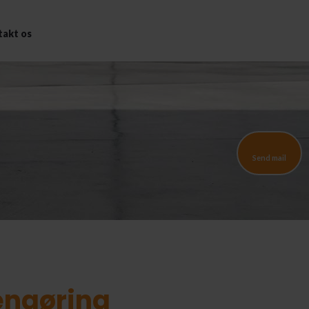
takt os
Send mail
engøring